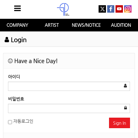
COMPANY
ARTIST
NEWS/NOTICE
AUDITION
Login
Have a Nice Day!
아이디
비밀번호
자동로그인
Sign In