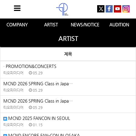
COMPANY
ARTIST
NEWS/NOTICE
AUDITION
ARTIST
제목
· PROMOTION&CONCERTS
티오피미디어
05.29
MCND 2026 SPRING Class in Japa…
티오피미디어
05.29
MCND 2026 SPRING Class in Japa…
티오피미디어
05.29
MCND 2025 FANCON IN SEOUL
티오피미디어
01.15
MCND ENCORE FAN-CON IN OSAKA