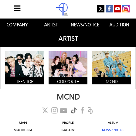
COMPANY
ARTIST
NEWS/NOTICE
AUDITION
ARTIST
TEEN TOP
ODD YOUTH
MCND
MCND
MAIN
PROFILE
ALBUM
MULTIMEDIA
GALLERY
NEWS / NOTICE