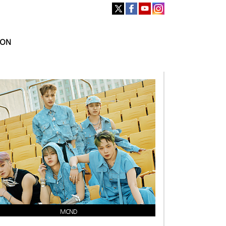
ION
MCND