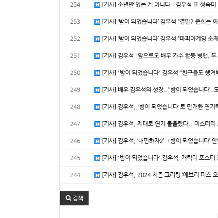
254
[기사] 소년만 있는 게 아니다‥김우석 표 성숙미 비주얼
253
[기사] ‘밤이 되었습니다’ 김우석 “결말? 준희는 아쉬
252
[기사] ‘밤이 되었습니다’ 김우석 “마피아게임 소재 신
251
[기사] 김우석 "앞으로도 배우·가수 활동 병행, 두 
250
[기사] '밤이 되었습니다' 김우석 "친구들도 챙겨봐
249
[기사] 배우 김우석의 성장..“‘밤이 되었습니다’, 
248
[기사] 김우석, '밤이 되었습니다'로 만개한 연기력…
247
[기사] 김우석, 제대로 연기 물올랐다...미스터리 스
246
[기사] 김우석, ‘내편하자2’→‘밤이 되었습니다’ 안
245
[기사] '밤이 되었습니다' 김우석, 캐릭터 포스터 공
244
[기사] 김우석, 2024 시즌 그리팅 ‘에브리 피스 오
검색