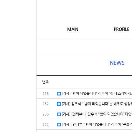
MAIN
PROFILE
NEWS
번호
258
[기사] '밤이 되었습니다' 김우석 "첫 데스게임 장르
257
[기사] 김우석 "'밤이 되었습니다'는 배우로 성장하게
256
[기사] [인터뷰①] 김우석 “‘밤이 되었습니다’ 다양한
255
[기사] [인터뷰] '밤이 되었습니다' 김우석 "준희와 많