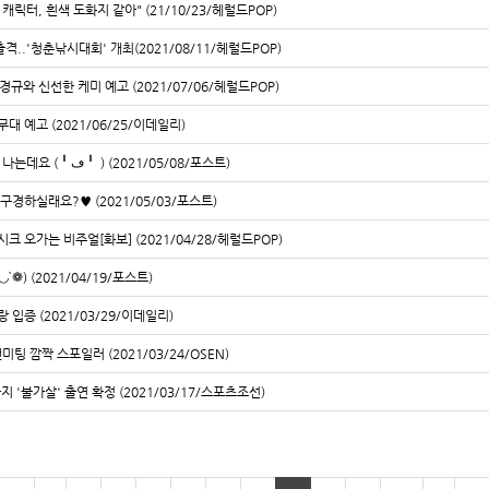
 캐릭터, 흰색 도화지 같아" (21/10/23/헤럴드POP)
..'청춘낚시대회' 개최(2021/08/11/헤럴드POP)
경규와 신선한 케미 예고 (2021/07/06/헤럴드POP)
무대 예고 (2021/06/25/이데일리)
[포스트] [김우석] 킁킁..어라..? 사진에서 향기가 나는데요 (╹ڡ╹ ) (2021/05/08/포스트)
구경하실래요?♥ (2021/05/03/포스트)
크 오가는 비주얼[화보] (2021/04/28/헤럴드POP)
`❁) (2021/04/19/포스트)
 입증 (2021/03/29/이데일리)
미팅 깜짝 스포일러 (2021/03/24/OSEN)
 '불가살' 출연 확정 (2021/03/17/스포츠조선)