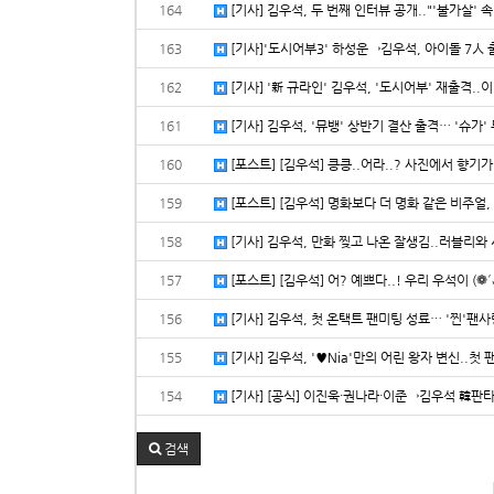
164
[기사] 김우석, 두 번째 인터뷰 공개.."'불가살' 속
163
[기사]'도시어부3' 하성운→김우석, 아이돌 7人 출격
162
[기사] '新 규라인' 김우석, '도시어부' 재출격..이
161
[기사] 김우석, '뮤뱅' 상반기 결산 출격… '슈가' 
160
159
[포스트] [김우석] 명화보다 더 명화 같은 비주얼, 
158
[기사] 김우석, 만화 찢고 나온 잘생김..러블리와 시
157
[포스트] [김우석] 어? 예쁘다..! 우리 우석이 (❁´◡
156
[기사] 김우석, 첫 온택트 팬미팅 성료… '찐'팬사랑
155
[기사] 김우석, '♥Nia'만의 어린 왕자 변신..첫 팬
154
[기사] [공식] 이진욱·권나라·이준→김우석 韓판타지
검색