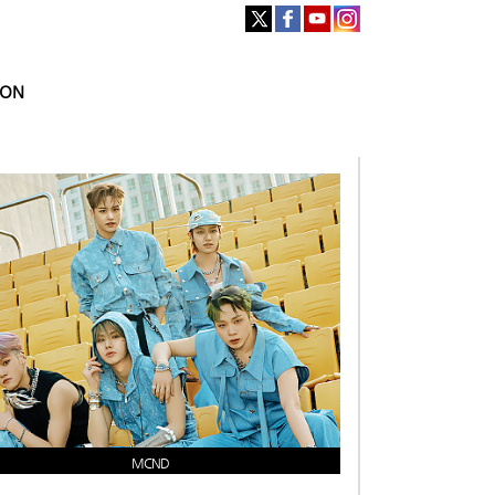
ION
MCND