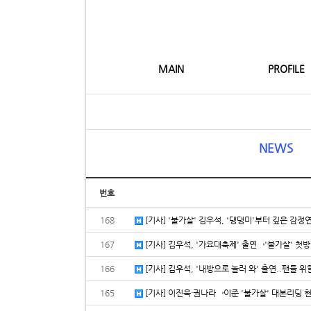
MAIN
PROFILE
NEWS
번호
168
[기사] '불가살' 김우석, '댕댕미'부터 깊은 감정연기
167
[기사] 김우석, '가요대축제' 출연→'불가살' 첫방…
166
[기사] 김우석, '내방으로 놀러 와' 출연..팬들 위한
165
[기사] 이진욱·권나라→이준 '불가살' 대본리딩 현장