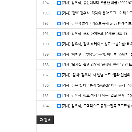
194
[기사] 김우석, 등신대보다 우월한 비율 (2022/0
193
[기사] ‘컴백’ 김우석, 적재와 음악 토크…아티스트 
192
[기사] 김우석 플레이리스트 공개 with 반려견 뽀뽀
191
[기사] 김우석, 해외 아이튠즈 10개국 차트 1위…
190
[기사] 김우석, 컴백 쇼케이스 성료…'불가살' 배우
189
[기사] ‘이번엔 꿈찢남’..김우석, 아이돌 '스위치' 켰
188
[기사] ‘불가살’ 끝낸 김우석 ‘꿈찢남’ 변신 “인간 드
187
[기사] '컴백' 김우석, 새 앨범 스포 "꿈과 현실의 모
186
[기사] 김우석, 타이틀곡 'Switch' 티저 공개…악
185
[기사] 김우석, 청초·섹시 다 되는 '얼굴 천재' (20
184
[기사] 김우석, 트랙리스트 공개…전곡 프로듀싱 (2
검색