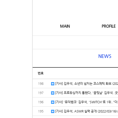
MAIN
PROFILE
NEWS
번호
198
[기사] 김우석, 소년미 넘치는 코스메틱 화보 (202
197
[기사] 프로듀싱까지 통했다, '꿈찢남' 김우석..굿바
196
[기사] '뮤직뱅크' 김우석, 'SWITCH'로 1위.."
195
[기사] 김우석, ASMR 실력 공개 (2022/03/16