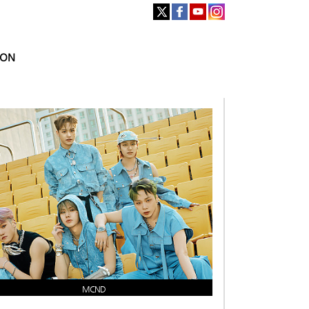
ION
MCND